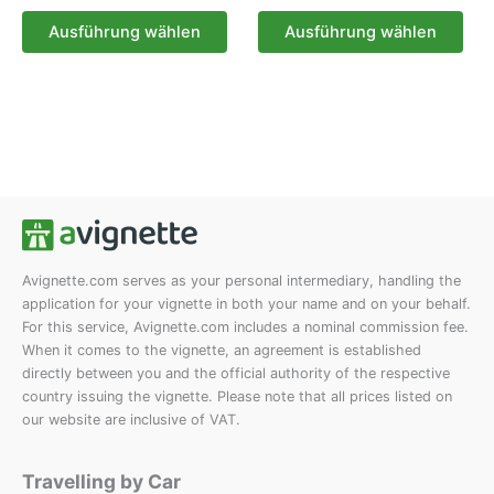
7.50 €
13.50 €
Dieses
Die
bis
bis
auf
auf
Ausführung wählen
Ausführung wählen
Produkt
Pro
110.00 €
81.00 €
der
der
weist
weis
Produktseite
Prod
mehrere
meh
gewählt
gew
Varianten
Vari
werden
wer
auf.
auf.
Die
Die
Optionen
Opt
können
kön
auf
auf
der
der
Avignette.com serves as your personal intermediary, handling the
application for your vignette in both your name and on your behalf.
Produktseite
Prod
For this service, Avignette.com includes a nominal commission fee.
gewählt
gew
When it comes to the vignette, an agreement is established
werden
wer
directly between you and the official authority of the respective
country issuing the vignette. Please note that all prices listed on
our website are inclusive of VAT.
Travelling by Car