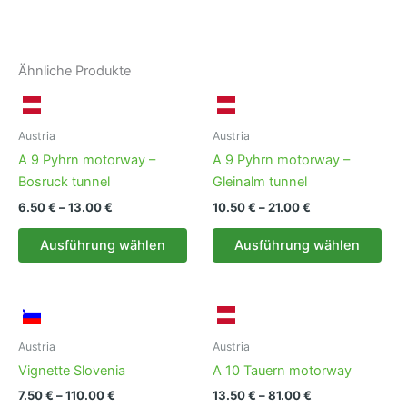
Ähnliche Produkte
Austria
Austria
A 9 Pyhrn motorway –
A 9 Pyhrn motorway –
Bosruck tunnel
Gleinalm tunnel
Preisspanne:
Preisspanne:
6.50
€
–
13.00
€
10.50
€
–
21.00
€
6.50 €
10.50 €
Dieses
Die
bis
bis
Ausführung wählen
Ausführung wählen
Produkt
Pro
13.00 €
21.00 €
weist
weis
mehrere
meh
Varianten
Vari
auf.
auf.
Austria
Austria
Die
Die
Vignette Slovenia
A 10 Tauern motorway
Optionen
Opt
Preisspanne:
Preisspanne:
7.50
€
–
110.00
€
13.50
€
–
81.00
€
können
kön