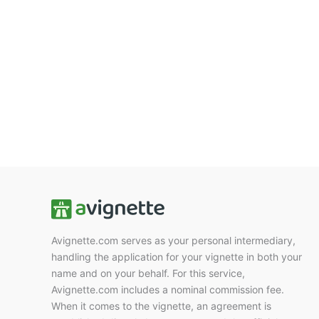
Varianten
auf.
Die
Optionen
können
auf
der
Produktseite
gewählt
werden
Avignette.com serves as your personal intermediary,
handling the application for your vignette in both your
name and on your behalf. For this service,
Avignette.com includes a nominal commission fee.
When it comes to the vignette, an agreement is