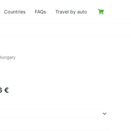
Countries
FAQs
Travel by auto
 Hungary
Preisspanne:
6
€
6.23 €
bis
203.66 €