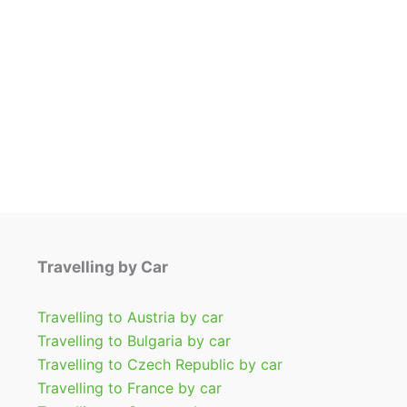
Varianten
auf.
Die
Optionen
können
auf
der
Produktseite
gewählt
werden
Travelling by Car
Travelling to Austria by car
Travelling to Bulgaria by car
Travelling to Czech Republic by car
Travelling to France by car