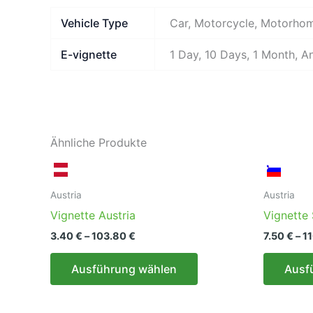
Vehicle Type
Car, Motorcycle, Motorho
E-vignette
1 Day, 10 Days, 1 Month, A
Ähnliche Produkte
Austria
Austria
Vignette Austria
Vignette 
Preisspanne:
3.40
€
–
103.80
€
7.50
€
–
1
3.40 €
Dieses
bis
Ausführung wählen
Ausf
103.80 €
Produkt
weist
mehrere