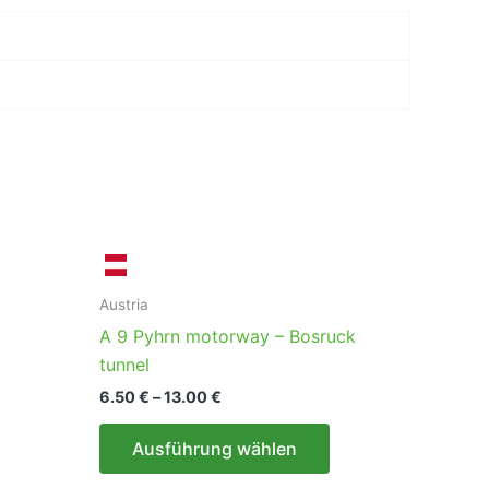
Austria
A 9 Pyhrn motorway – Bosruck
tunnel
Preisspanne:
6.50
€
–
13.00
€
Dieses
6.50 €
Produkt
Dieses
bis
Ausführung wählen
13.00 €
weist
Produkt
mehrere
weist