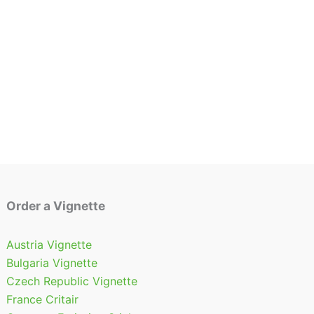
Varianten
mehrere
auf.
Varianten
Die
auf.
Optionen
Die
können
Optionen
auf
können
der
auf
Produktseite
der
gewählt
Produktseite
werden
gewählt
werden
Order a Vignette
Austria Vignette
Bulgaria Vignette
Czech Republic Vignette
France Critair