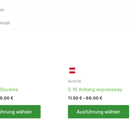
me
nnual
Austria
Slovenia
S 16 Arlberg expressway
Preisspanne:
Preisspanne:
10.00
€
11.50
€
–
69.00
€
7.50 €
11.50 €
Dieses
bis
bis
ührung wählen
Ausführung wählen
110.00 €
69.00 €
Produkt
weist
mehrere